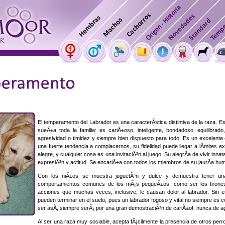
El temperamento del Labrador es una caracterÃ­stica distintiva de la raza. E
sueÃ±a toda la familia: es cariÃ±oso, inteligente, bondadoso, equilibrado,
agresividad o timidez y siempre bien dispuesto para todo. Es un excelent
una fuerte tendencia a complacernos, su fidelidad puede llegar a lÃ­mites e
alegre, y cualquier cosa es una invitaciÃ³n al juego. Su alegrÃ­a de vivir inn
expresiÃ³n y actitud. Se encariÃ±a con todos los miembros de su jaurÃ­a hu
Con los niÃ±os se muestra juguetÃ³n y dulce y demuestra tener una
comportamientos comunes de los mÃ¡s pequeÃ±os, como ser los tirones 
acciones que muchas veces, inclusive, le causan dolor al labrador. Sin
pueden terminar en el suelo, pues un labrador fogoso y vital no siempre es c
ser asÃ­, siempre serÃ¡ por una gran demostraciÃ³n de cariÃ±o!, nunca de a
Al ser una raza muy sociable, acepta fÃ¡cilmente la presencia de otros perro