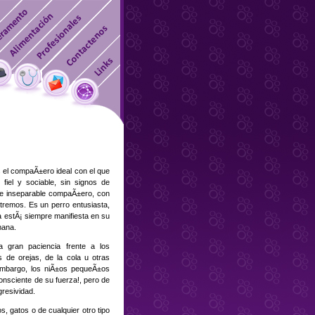
s el compaÃ±ero ideal con el que
 fiel y sociable, sin signos de
e e inseparable compaÃ±ero, con
xtremos. Es un perro entusiasta,
ata estÃ¡ siempre manifiesta en su
mana.
 gran paciencia frente a los
de orejas, de la cola u otras
 embargo, los niÃ±os pequeÃ±os
onsciente de su fuerza!, pero de
gresividad.
s, gatos o de cualquier otro tipo