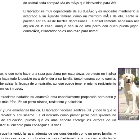
de animal, toda compaÃ±Ã­a es mÃ¡s que bienvenida para Ã©l.
El labrador es muy dependiente de su dueÃ±o y es imposible mantenerlo ais
integrado a su Ã¡mbito familiar, como un miembro mÃ¡s de ella. Tanto l
pueden ser causa de fuertes depresiones. Es absolutamente necesario aseg
alguien en la casa, aunque sea la de otro perro con quien pueda jugar
condiciÃ³n, el labrador no es una raza para usted!
, lo que no lo hace una raza guardiana por naturaleza, pero esto no implica
o haga todo lo posible para defender a su familia, tanto humana como canina.
be avisar la llegada de un extraño, aunque puede tener el mismo recibimiento
on los intrusos.
 excelente nadador, su anatomía esta especialmente preparada para serlo y
s más fríos. Es un perro rústico, resistente y saludable.
r y una enseñanza básica. El labrador necesita sentirse útil, y todo lo que le
rapidez y entusiasmo. Es el indicado como primer perro para quienes no
a de educación, puesto que es mas sencillo corregir los errores de un
ilizar su encanto para conseguir sus fines!
ón que ha tenido la raza, además de ser considerado como un perro familiar, y
nción sea la de un cobrador de caza (retriever), sus grandes aptitudes lo