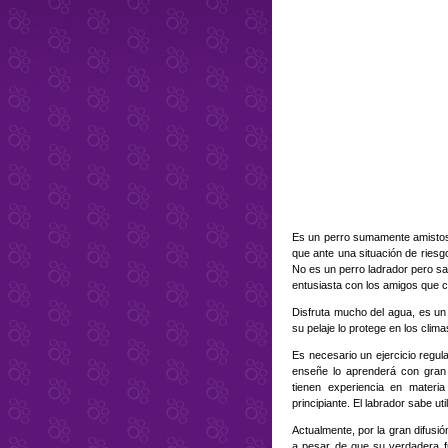
Es un perro sumamente amistoso
que ante una situación de riesg
No es un perro ladrador pero sa
entusiasta con los amigos que c
Disfruta mucho del agua, es un
su pelaje lo protege en los clima
Es necesario un ejercicio regula
enseñe lo aprenderá con gran 
tienen experiencia en materi
principiante. El labrador sabe ut
Actualmente, por la gran difusi
a pesar de que su verdadera fu