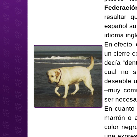
Federació
resaltar 
español sur
idioma ingl
En efecto,
un cierre c
decía “dent
cual no s
deseable u
–muy común
ser necesa
En cuanto 
marrón o a
color negr
una expres