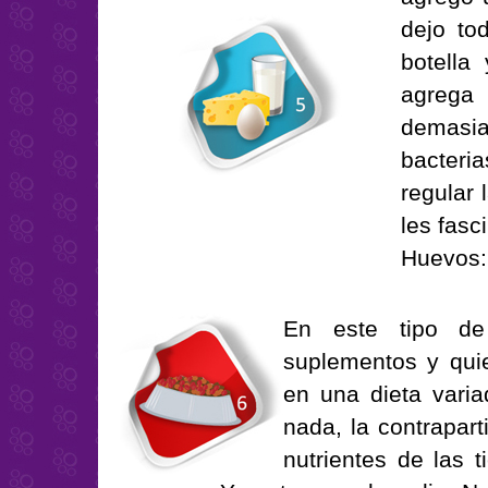
dejo to
botella
agrega 
demasiad
bacteri
regular 
les fasc
Huevos:
En este tipo de
suplementos y qui
en una dieta vari
nada, la contrapar
nutrientes de las t