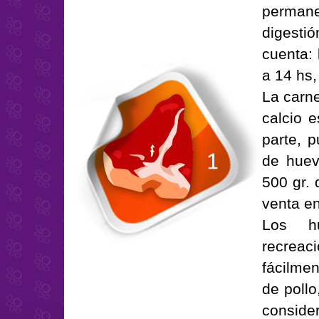
permane
digesti
cuenta: 
a 14 hs,
La carne
calcio 
parte, 
de huev
500 gr.
venta en
Los h
recreac
fácilme
de pollo
consider