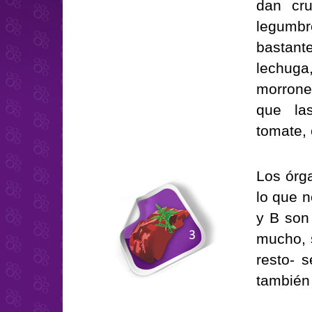
dan cru
legumb
bastant
lechuga,
morrone
que las
tomate, 
Los órga
lo que n
y B son
mucho, s
resto- 
también