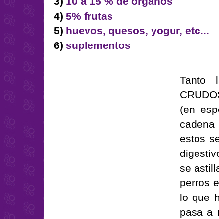
3)
10 a 15 % de órganos
4)
5% frutas
5)
huevos, quesos, yogur, etc...
6)
suplementos
Tanto
CRUDOS.
(en esp
cadena 
estos s
digesti
se astil
perros 
lo que 
pasa a 