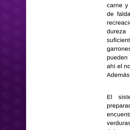
carne y
de fald
recreaci
dureza
suficien
garrone
pueden 
ahí el n
Además 
El sis
prepara
encuent
verdura