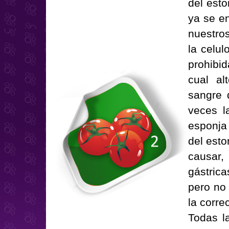
del esto
ya se en
nuestros
la celul
prohibid
cual al
sangre 
veces 
esponja
del esto
causar
gástric
pero no 
la corre
Todas l