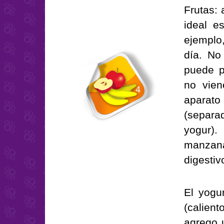
Frutas: 
ideal e
ejemplo
día. No
puede p
no vien
aparat
(separa
yogur).
manzana
digestiv
El yogu
(calien
agrego 